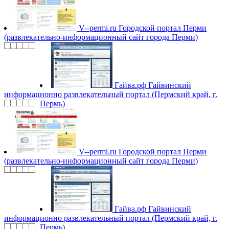
V--permi.ru
Городской портал Перми
(развлекательно-информационный сайт города Перми)
Гайва.рф
Гайвинский
информационно развлекательный портал (Пермский край, г.
Пермь)
V--permi.ru
Городской портал Перми
(развлекательно-информационный сайт города Перми)
Гайва.рф
Гайвинский
информационно развлекательный портал (Пермский край, г.
Пермь)