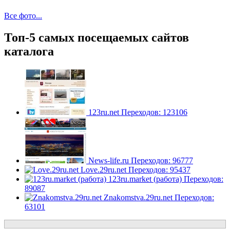
Все фото...
Топ-5 самых посещаемых сайтов
каталога
123ru.net
Переходов: 123106
News-life.ru
Переходов: 96777
Love.29ru.net
Переходов: 95437
123ru.market (работа)
Переходов:
89087
Znakomstva.29ru.net
Переходов:
63101