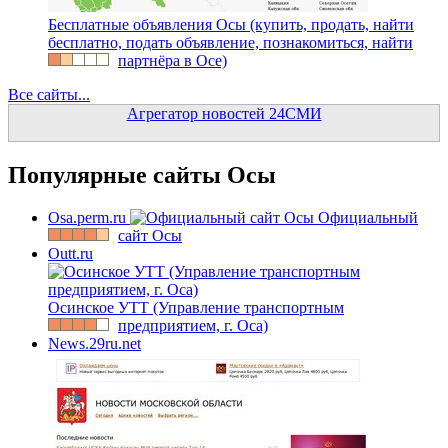
Бесплатные объявления Осы (купить, продать, найти
бесплатно, подать объявление, познакомиться, найти
партнёра в Осе)
Все сайты...
Агрегатор новостей 24СМИ
Популярные сайты Осы
Osa.perm.ru
Официальный
сайт Осы
Outt.ru
Осинское УТТ (Управление транспортным
предприятием, г. Оса)
News.29ru.net