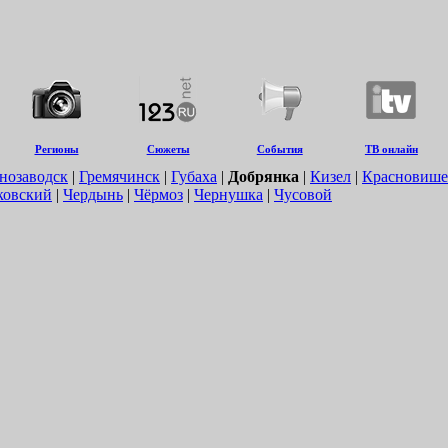
Регионы
Сюжеты
События
ТВ онлайн
нозаводск
|
Гремячинск
|
Губаха
|
Добрянка
|
Кизел
|
Красновише
ковский
|
Чердынь
|
Чёрмоз
|
Чернушка
|
Чусовой