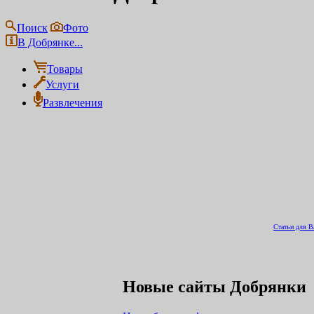
Поиск
Фото
В Добрянке...
Товары
Услуги
Развлечения
Статьи для В
Новые сайты Добрянки