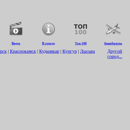
Видео
В городе
Топ-100
Авиабилеты
рск
|
Краснокамск
|
Кудымкар
|
Кунгур
|
Лысьва
Другой
город...