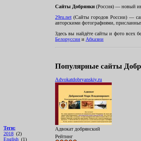
Сайты Добрянки
(Россия) — новый ин
29ru.net
(Сайты городов России) — сам
авторскими фотографиями, присланным
Здесь вы найдёте сайты и фото всех б
Белоруссии
и
Абхазии
Популярные сайты Доб
Advokatdobryanskiy.ru
Теги:
Адвокат добрянский
2018
(2)
Рейтинг
English
(1)