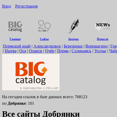
Вход
Регистрация
16+
Главная
Сайты
Авторы
Новости
Пермский край
|
Александровск
|
Березники
|
Верещагино
|
Гор
|
Нытва
|
Оса
|
Оханск
|
Очёр
|
Пермь
|
Соликамск
|
Усолье
|
Чай
На сегодня ссылок в базе данных всего: 768123
по
Добрянке
: 101
Все сайты Добрянки