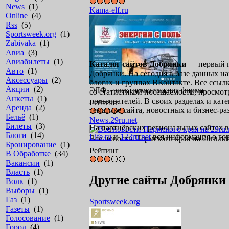
News
(1)
Kama-elf.ru
Online
(4)
Rss
(5)
Sportsweek.org
(1)
Zabivaka
(1)
Авиа
(3)
Авиабилеты
(1)
Каталог сайтов Добрянки
— первый п
Авто
(1)
Добрянки. На сегодня в базе данных на
Аксессуары
(2)
блогах и группах ВКонтакте. Все ссы
Акции
(2)
ЭЛФ - электромонтажная фирма
со статистикой посещаемости, просмо
Анкеты
(1)
пользователей. В своих разделах и ка
Рейтинг
Аренда
(2)
тематике сайта, новостных и бизнес-ра
Бельё
(1)
News.29ru.net
Билеты
(3)
На партнёрских региональных сайтах в
Блоги
(14)
Life.ru
и
123ru.net
вся информация о гор
Все новости Пермского края на 29ru.net
Бронирование
(1)
Рейтинг
В Обработке
(34)
Вакансии
(1)
Власть
(1)
Другие сайты Добрянки
Волк
(1)
Выборы
(1)
Газ
(1)
Sportsweek.org
Газеты
(1)
Голосование
(1)
Город
(4)