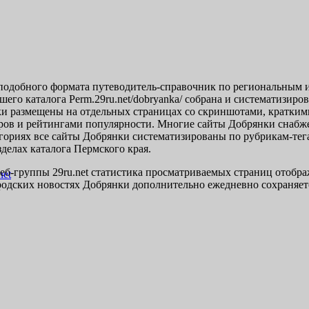
одобного формата путеводитель-справочник по региональным ин
шего каталога Perm.29ru.net/dobryanka/ собрана и систематизир
лки размещены на отдельных страницах со скриншотами, кратки
тров и рейтингами популярности. Многие сайты Добрянки снаб
тегориях все сайты Добрянки систематизированы по рубрикам-т
зделах каталога Пермского края.
еб-группы 29ru.net статистика просматриваемых страниц отобра
одских новостях Добрянки дополнительно ежедневно сохраняется