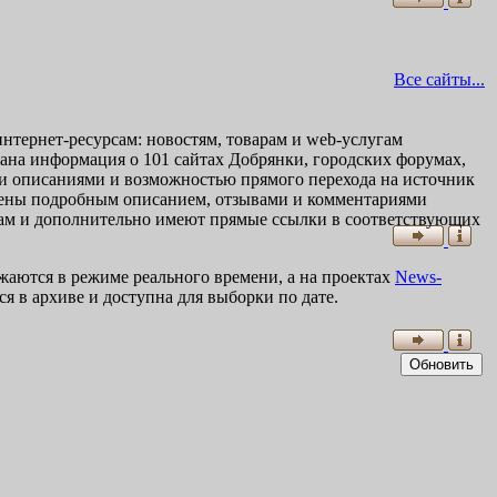
Все сайты...
тернет-ресурсам: новостям, товарам и web-услугам
ована информация о 101 сайтах Добрянки, городских форумах,
ми описаниями и возможностью прямого перехода на источник
жены подробным описанием, отзывами и комментариями
егам и дополнительно имеют прямые ссылки в соответствующих
жаются в режиме реального времени, а на проектах
News-
 в архиве и доступна для выборки по дате.
Обновить