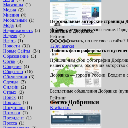
Магазины
(1)
Медиа
(2)
Мнения
(4)
Мобильный
(1)
Персональные авторские страницы 
Мода
(3)
Добрянское городское поселение. Горо
Недвижимость
(2)
Живёшь в Добрянке?
Неделя
(1)
Рейтинг
Нефть
(1)
Есть, что сказать, но нет своего сайта
Новости
(31)
123ru.market
Любишь фотографировать и путешес
Новые Сайты
(34)
Образование
(3)
Пришли нам свои фотографии Добрянки 
Обувь
(3)
нашего каталога, обозначив авторство
Общение
(4)
Общество
(16)
Добрянка — город в России. Входит в 
Объявления
(3)
Одежда
(3)
Онлайн
(2)
Бесплатные объявления Добрянки (купит
Отдых
(3)
Поиск
(1)
Рейтинг
Фото Добрянки
Порталы
(7)
Посуточно
(1)
Kiwitaxi.ru
Потолки
(1)
Президент
(1)
Пресса
(1)