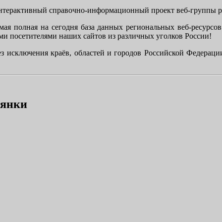
терактивный справочно-информационный проект веб-группы рег
ая полная на сегодня база данных региональных веб-ресурсо
и посетителями наших сайтов из различных уголков России!
ез исключения краёв, областей и городов Российской Федераци
рянки