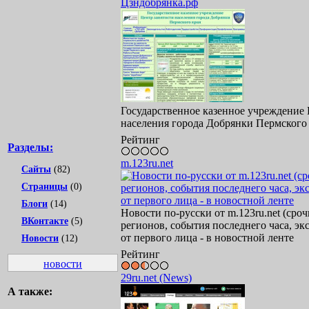
Цзндобрянка.рф
Государственное казенное учреждение 
населения города Добрянки Пермского
Рейтинг
Разделы:
m.123ru.net
Сайты
(82)
Страницы
(0)
Блоги
(14)
Новости по-русски от m.123ru.net (сро
ВКонтакте
(5)
регионов, события последнего часа, э
от первого лица - в новостной ленте
Новости
(12)
Рейтинг
новости
29ru.net (News)
А также: