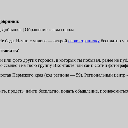
Добрянки:
д Добрянка. | Обращение главы города
? Не беда. Начни с малого — открой
свою страничку
бесплатно у н
твовать?
или фото других городов, в которых ты побывал, ранее не публ
 со ссылкой на твою группу ВКонтакте или сайт. Сотни фотогр
состав Пермского края (код региона — 59). Региональный центр
ь, продать, найти бесплатно, подать объявление, познакомиться