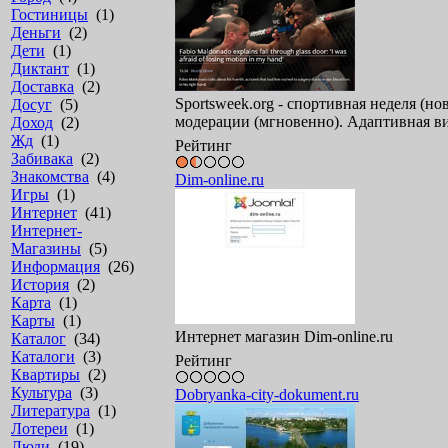
Гостиницы
(1)
Деньги
(2)
Дети
(1)
Диктант
(1)
Доставка
(2)
Sportsweek.org - спортивная неделя (н
Досуг
(5)
модерации (мгновенно). Адаптивная ви
Доход
(2)
Жд
(1)
Рейтинг
Забивака
(2)
Знакомства
(4)
Dim-online.ru
Игры
(1)
Интернет
(41)
Интернет-
Магазины
(5)
Информация
(26)
История
(2)
Карта
(1)
Карты
(1)
Интернет магазин Dim-online.ru
Каталог
(34)
Каталоги
(3)
Рейтинг
Квартиры
(2)
Культура
(3)
Dobryanka-city-dokument.ru
Литература
(1)
Лотереи
(1)
Люди
(19)