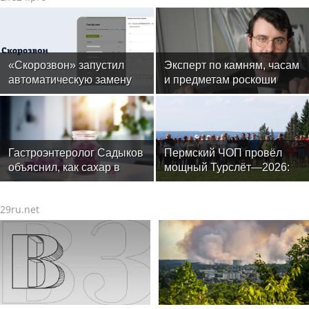
«Скорозвон» запустил
Эксперт по камням, часам
автоматическую замену
и предметам роскоши
номеров при снижении
Менди Лифшиц: какие
контактности
украшения не любят
солнца моря и бассейн
Гастроэнтеролог Садыков
Пермский ЧОП провёл
объяснил, как сахар в
мощный Турслёт—2026:
рационе ускоряет
фото, результаты и
изнашивание тканей
впечатления от
29ru.net
мероприятия