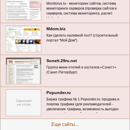
Monitorus.ru - мониторинг сайтов, система
мониторинга серверов (проверка сайтов и
серверов, система мониторинга, расчет
Uptime)
Mdom.biz
Как сделать наливной пол? (строительный
портал "Мой Дом")
Sonett.29ru.net
Группа мини-отелей и хостелов «Сонетт»
(Санкт-Петербург)
Popunder.ru
Биржа трафика № 1 Popunder.ru: продажа и
покупка трафика (для рекламодателей -
увеличение трафика, возможность выгодно
купить трафик на сайт, для вебмастеров -
выкуп трафика по максимальным ценам)
Еще сайты...