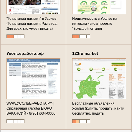
"Тотальный диктант" в Усолье
Недвижимость в Усолье на
(Тотальный диктант. Раз в год.
интерактивном проекте
Для всех, кто умеет писать)
"Большой каталог
недвижимости РФ" (вся
недвижимость Усолья)
Усольеработа.рф
123ru.market
WWW.УСОЛЬЕ-РАБОТА.РФ |
Бесплатные объявления
Справочная служба БЮРО
Усолья (купить, продать, найти
ВАКАНСИЙ - 8(901)634-0066,
бесплатно, подать
8(901)641-6908
объявление, познакомиться,
найти партнёра в Усолье)