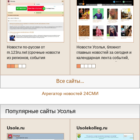
Новости по-русски от
Новости Усолья, блокнот
m.123ru.net (срочные новости
главных новостей за сегодня и
из регионов, события
календарная лента событий,
последнего часа, эксклюзивные
фактов, происшествий в
репортажи от первого лица - в
Усолье с ежеминутным
новостной ленте
обновлением) в таблоиде от
123ru.net
Все сайты...
Агрегатор новостей 24СМИ
Популярные сайты Усолья
Usole.ru
Usolekolleg.ru