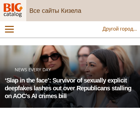
Все сайты Кизела
Другой город...
NEWS EVERY DAY
‘Slap in the face’: Survivor of sexually explicit
deepfakes lashes out over Republicans stalling
on AOC’s AI crimes bill