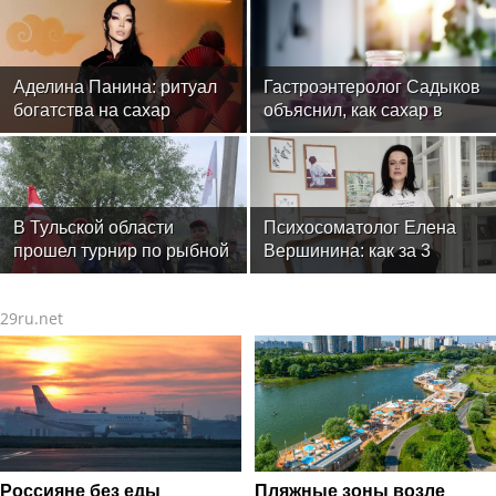
Аделина Панина: ритуал
Гастроэнтеролог Садыков
богатства на сахар
объяснил, как сахар в
рационе ускоряет
изнашивание тканей
В Тульской области
Психосоматолог Елена
прошел турнир по рыбной
Вершинина: как за 3
ловле среди команд
минуты вернуть себе
железнодорожников
равновесие
29ru.net
Россияне без еды
Пляжные зоны возле