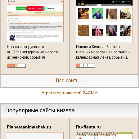
Новости по-русски от
Новости Кизела, блокнот
m.123ru.net (срочные новости
главных новостей за сегодня и
из регионов, события
календарная лента событий,
последнего часа, эксклюзивные
фактов, происшествий в
репортажи от первого лица - в
Кизеле с ежеминутным
новостной ленте
обновлением) в таблоиде от
123ru.net
Все сайты...
Агрегатор новостей 24СМИ
Популярные сайты Кизела
Planetaanimashek.ru
Ru-fiesta.ru