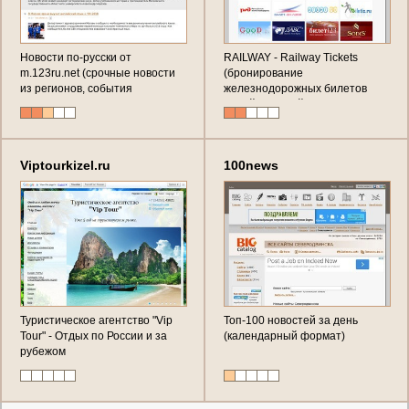
Новости по-русски от
RAILWAY - Railway Tickets
m.123ru.net (срочные новости
(бронирование
из регионов, события
железнодорожных билетов
последнего часа, эксклюзивные
онлайн по всей России)
репортажи от первого лица - в
новостной ленте
Viptourkizel.ru
100news
Туристическое агентство "Vip
Топ-100 новостей за день
Tour" - Отдых по России и за
(календарный формат)
рубежом