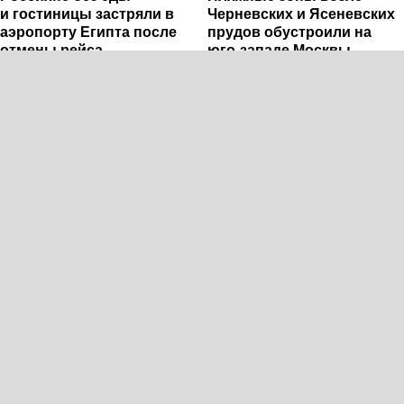
и гостиницы застряли в
Черневских и Ясеневских
аэропорту Египта после
прудов обустроили на
отмены рейса
юго-западе Москвы
Эксклюзивные материалы
Reuters: США обращались
свежего номера газеты
к Москве по делу
«Коммерсантъ»:
осужденного американца
Гилмана