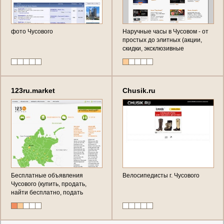
фото Чусового
Наручные часы в Чусовом - от
простых до элитных (акции,
скидки, эксклюзивные
предложения) Россия,
Пермский край, г. Чусовой
123ru.market
Chusik.ru
Бесплатные объявления
Велосипедисты г. Чусового
Чусового (купить, продать,
найти бесплатно, подать
объявление, познакомиться,
найти партнёра в Чусовом)