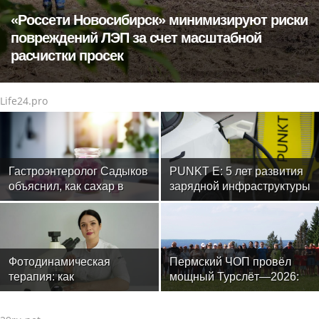
«Россети Новосибирск» минимизируют риски
повреждений ЛЭП за счет масштабной
расчистки просек
Life24.pro
Гастроэнтеролог Садыков
PUNKT E: 5 лет развития
объяснил, как сахар в
зарядной инфраструктуры
рационе ускоряет
изнашивание тканей
Фотодинамическая
Пермский ЧОП провёл
терапия: как
мощный Турслёт—2026:
современные технологии
фото, результаты и
меняют подход к лечению
впечатления от