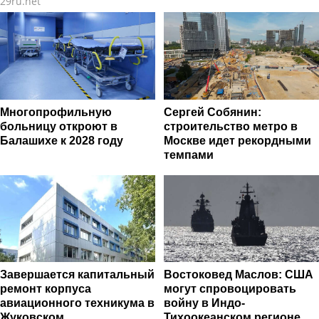
29ru.net
онкологии
мероприятия
Многопрофильную
Сергей Собянин:
больницу откроют в
строительство метро в
Балашихе к 2028 году
Москве идет рекордными
темпами
Завершается капитальный
Востоковед Маслов: США
ремонт корпуса
могут спровоцировать
авиационного техникума в
войну в Индо-
Жуковском
Тихоокеанском регионе