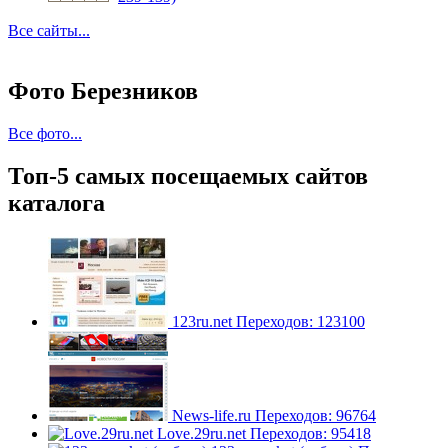
Все сайты...
Фото Березников
Все фото...
Топ-5 самых посещаемых сайтов
каталога
123ru.net
Переходов: 123100
News-life.ru
Переходов: 96764
Love.29ru.net
Переходов: 95418