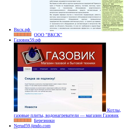
Вкск.рф
ООО "ВКСК"
Газовик59.рф
Котлы,
газовые плиты, водонагреватели — магазин Газовик
Березники
Nerud59.jimdo.com