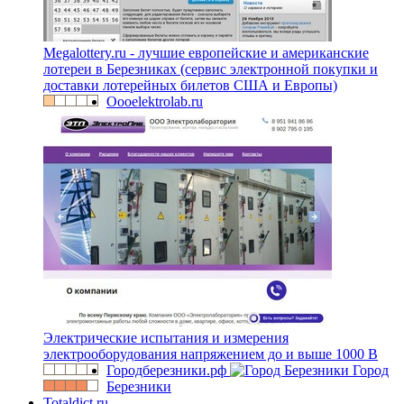
Megalottery.ru - лучшие европейские и американские
лотереи в Березниках (сервис электронной покупки и
доставки лотерейных билетов США и Европы)
Oooelektrolab.ru
Электрические испытания и измерения
электрооборудования напряжением до и выше 1000 В
Городберезники.рф
Город
Березники
Totaldict.ru