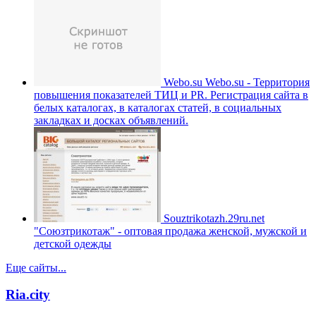
Webo.su
Webo.su - Территория
повышения показателей ТИЦ и PR. Регистрация сайта в
белых каталогах, в каталогах статей, в социальных
закладках и досках объявлений.
Souztrikotazh.29ru.net
"Союзтрикотаж" - оптовая продажа женской, мужской и
детской одежды
Еще сайты...
Ria.city