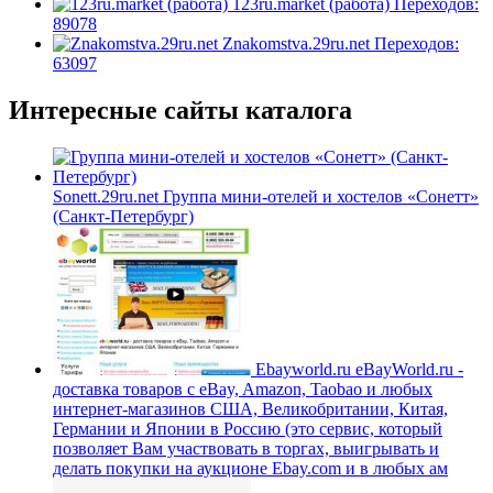
123ru.market (работа)
Переходов:
89078
Znakomstva.29ru.net
Переходов:
63097
Интересные сайты каталога
Sonett.29ru.net
Группа мини-отелей и хостелов «Сонетт»
(Санкт-Петербург)
Ebayworld.ru
eBayWorld.ru -
доставка товаров с eBay, Amazon, Taobao и любых
интернет-магазинов США, Великобритании, Китая,
Германии и Японии в Россию (это сервис, который
позволяет Вам участвовать в торгах, выигрывать и
делать покупки на аукционе Ebay.com и в любых ам