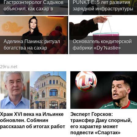
Гастроэнтеролог Садыков
PUNKT E: 5 лет развития
объяснил, как сахар в
зарядной инфраструктуры
рационе ускоряет
изнашивание тканей
Аделина Панина: ритуал
Основатель кондитерской
богатства на сахар
фабрики «Dy’Nastie»
Георгий Хачинян: как
необычные добавки в
29ru.net
шоколаде реально
работают, а какие -
маркетинг
Храм XVI века на Ильинке
Эксперт Горсков:
обновлен. Собянин
трансфер Даку спорный,
рассказал об итогах работ
его характер может
подвести «Спартак»