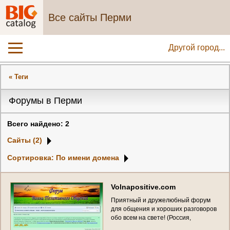
Все сайты Перми
Другой город...
« Теги
Форумы в Перми
Всего найдено: 2
Сайты (2)
Сортировка: По имени домена
V
o
l
n
a
p
o
s
i
t
i
v
e
.
c
o
m
П
р
и
я
т
н
ы
й
и
д
р
у
ж
е
л
ю
б
н
ы
й
ф
о
р
у
м
д
л
я
о
б
щ
е
н
и
я
и
х
о
р
о
ш
и
х
р
а
з
г
о
в
о
р
о
в
о
б
о
в
с
е
м
н
а
с
в
е
т
е
!
(
Р
о
с
с
и
я
,
П
е
р
м
с
к
и
й
к
р
а
й
,
П
е
р
м
ь
)