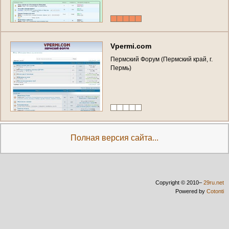
V
p
e
r
m
i
.
c
o
m
П
е
р
м
с
к
и
й
Ф
о
р
у
м
(
П
е
р
м
с
к
и
й
к
р
а
й
,
г
.
П
е
р
м
ь
)
Полная версия сайта...
Copyright © 2010–
29ru.net
Powered by
Cotonti