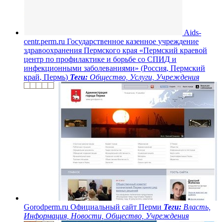
A
i
d
s
-
c
e
n
t
r
.
p
e
r
m
.
r
u
Г
о
с
у
д
а
р
с
т
в
е
н
н
о
е
к
а
з
е
н
н
о
е
у
ч
р
е
ж
д
е
н
и
е
з
д
р
а
в
о
о
х
р
а
н
е
н
и
я
П
е
р
м
с
к
о
г
о
к
р
а
я
«
П
е
р
м
с
к
и
й
к
р
а
е
в
о
й
ц
е
н
т
р
п
о
п
р
о
ф
и
л
а
к
т
и
к
е
и
б
о
р
ь
б
е
с
о
С
П
И
Д
и
и
н
ф
е
к
ц
и
о
н
н
ы
м
и
з
а
б
о
л
е
в
а
н
и
я
м
и
»
(
Р
о
с
с
и
я
,
П
е
р
м
с
к
и
й
к
р
а
й
,
П
е
р
м
ь
)
Теги:
Общество, Услуги, Учреждения
G
o
r
o
d
p
e
r
m
.
r
u
О
ф
и
ц
и
а
л
ь
н
ы
й
с
а
й
т
П
е
р
м
и
Теги:
Власть,
Информация, Новости, Общество, Учреждения