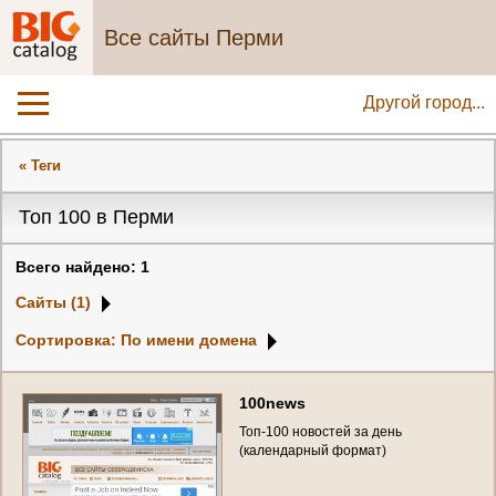
Все сайты Перми
Другой город...
« Теги
Топ 100 в Перми
Всего найдено: 1
Сайты (1)
Сортировка: По имени домена
1
0
0
n
e
w
s
Т
о
п
-
1
0
0
н
о
в
о
с
т
е
й
з
а
д
е
н
ь
(
к
а
л
е
н
д
а
р
н
ы
й
ф
о
р
м
а
т
)