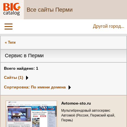
Все сайты Перми
Другой город...
« Теги
Сервис в Перми
Всего найдено: 1
Сайты (1)
Сортировка: По имени домена
A
v
t
o
m
o
e
-
s
t
o
.
r
u
М
у
л
ь
т
и
б
р
е
н
д
о
в
ы
й
а
в
т
о
с
е
р
в
и
с
А
в
т
о
м
о
ё
(
Р
о
с
с
и
я
,
П
е
р
м
с
к
и
й
к
р
а
й
,
П
е
р
м
ь
)