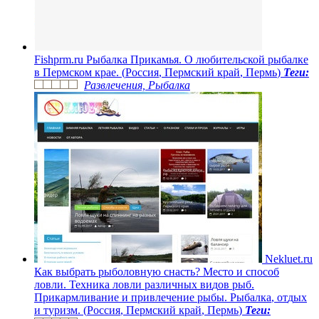
F
i
s
h
p
r
m
.
r
u
Р
ы
б
а
л
к
а
П
р
и
к
а
м
ь
я
.
О
л
ю
б
и
т
е
л
ь
с
к
о
й
р
ы
б
а
л
к
е
в
П
е
р
м
с
к
о
м
к
р
а
е
.
(
Р
о
с
с
и
я
,
П
е
р
м
с
к
и
й
к
р
а
й
,
П
е
р
м
ь
)
Теги:
Развлечения, Рыбалка
N
e
k
l
u
e
t
.
r
u
К
а
к
в
ы
б
р
а
т
ь
р
ы
б
о
л
о
в
н
у
ю
с
н
а
с
т
ь
?
М
е
с
т
о
и
с
п
о
с
о
б
л
о
в
л
и
.
Т
е
х
н
и
к
а
л
о
в
л
и
р
а
з
л
и
ч
н
ы
х
в
и
д
о
в
р
ы
б
.
П
р
и
к
а
р
м
л
и
в
а
н
и
е
и
п
р
и
в
л
е
ч
е
н
и
е
р
ы
б
ы
.
Р
ы
б
а
л
к
а
,
о
т
д
ы
х
и
т
у
р
и
з
м
.
(
Р
о
с
с
и
я
,
П
е
р
м
с
к
и
й
к
р
а
й
,
П
е
р
м
ь
)
Теги: