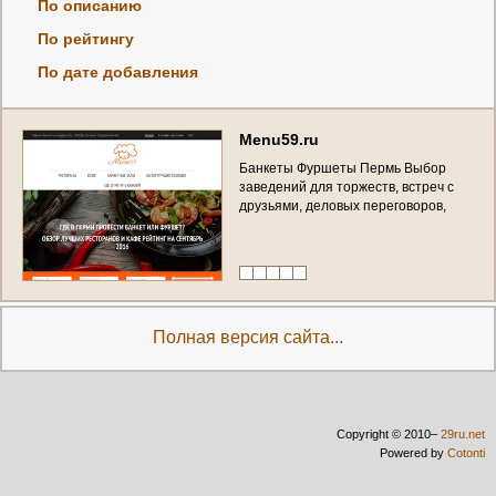
По описанию
По рейтингу
По дате добавления
M
e
n
u
5
9
.
r
u
Б
а
н
к
е
т
ы
Ф
у
р
ш
е
т
ы
П
е
р
м
ь
В
ы
б
о
р
з
а
в
е
д
е
н
и
й
д
л
я
т
о
р
ж
е
с
т
в
,
в
с
т
р
е
ч
с
д
р
у
з
ь
я
м
и
,
д
е
л
о
в
ы
х
п
е
р
е
г
о
в
о
р
о
в
,
в
е
ч
е
р
и
н
о
к
.
(
Р
о
с
с
и
я
,
П
е
р
м
с
к
и
й
к
р
а
й
,
П
е
р
м
ь
)
Полная версия сайта...
Copyright © 2010–
29ru.net
Powered by
Cotonti