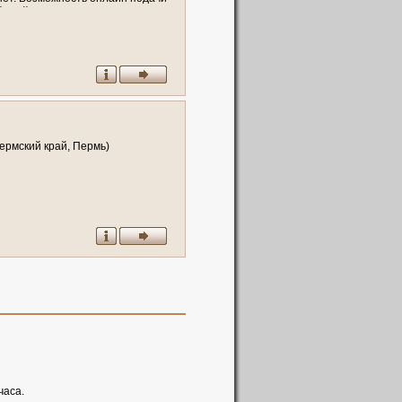
й
к
р
а
й
,
П
е
р
м
ь
)
е
р
м
с
к
и
й
к
р
а
й
,
П
е
р
м
ь
)
часа.