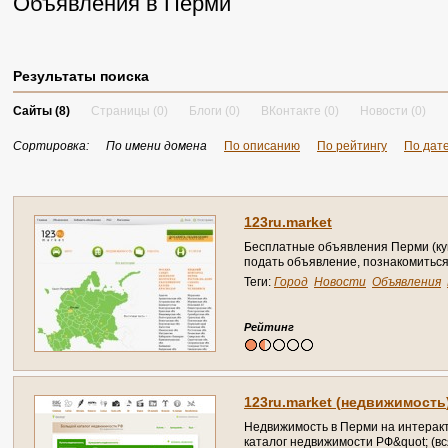
Объявления в Перми
Результаты поиска
Сайты (8)
Страницы (0)
Блоги (0)
ВКонтакте (0)
Новости (0)
Сортировка:
По имени домена
По описанию
По рейтингу
По дат
1
2
3
r
u
.
m
a
r
k
e
t
Б
е
с
п
л
а
т
н
ы
е
о
б
ъ
я
в
л
е
н
и
я
П
е
р
м
и
(
к
у
п
о
д
а
т
ь
о
б
ъ
я
в
л
е
н
и
е
,
п
о
з
н
а
к
о
м
и
т
ь
с
Теги:
Город
Новости
Объявления
Рейтинг
1
2
3
r
u
.
m
a
r
k
e
t
(
н
е
д
в
и
ж
и
м
о
с
т
ь
Н
е
д
в
и
ж
и
м
о
с
т
ь
в
П
е
р
м
и
н
а
и
н
т
е
р
а
к
к
а
т
а
л
о
г
н
е
д
в
и
ж
и
м
о
с
т
и
Р
Ф
&
q
u
o
t
;
(
в
с