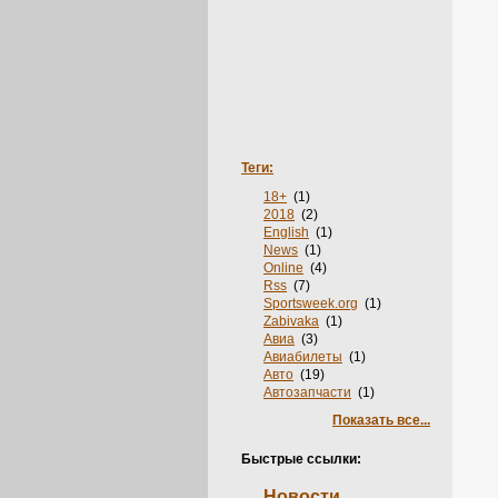
Теги:
18+
(1)
2018
(2)
English
(1)
News
(1)
Online
(4)
Rss
(7)
Sportsweek.org
(1)
Zabivaka
(1)
Авиа
(3)
Авиабилеты
(1)
Авто
(19)
Автозапчасти
(1)
Автосервис
(1)
Показать все...
Агентства
(1)
Адвокаты
(1)
Быстрые ссылки:
Аксессуары
(2)
Акции
(3)
Новости