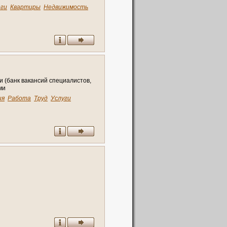
ги
Квартиры
Недвижимость
и
(
б
а
н
к
в
а
к
а
н
с
и
й
с
п
е
ц
и
а
л
и
с
т
о
в
,
м
и
ия
Работа
Труд
Услуги