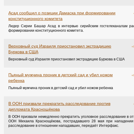
Асад сообщил о позиции Дамаска при формировании
конституционного комитета
Лидер Сирии Башар Асад в интервью сирийским гостелеканалам ра
формировании конституционного комитета.
Верховный суд Израиля приостановил экстрадицию
«
Буркова в США
Верховный суд Израиля приостановил экстрадицию Буркова в США
Пьяный мужчина проник в детский сад и убил ножом
«
ребенка
Пьяный мужчина проник в детский сад и убил ножом ребенка
В ООН призвали прекратить расследование против
дипломата Краснощёкова
В ООН призвали немедленно прекратить уголовное расследование в от
ООН Михаила Краснощёкова, пострадавшего 28 мая при нападении 
расследование в отношении нападавших, передаёт Интерфакс.