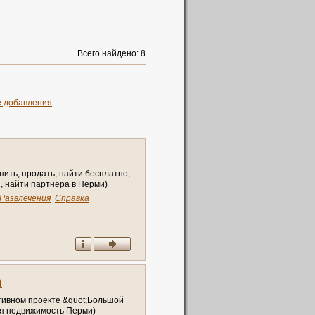
Всего найдено: 8
е добавления
п
и
т
ь
,
п
р
о
д
а
т
ь
,
н
а
й
т
и
б
е
с
п
л
а
т
н
о
,
я
,
н
а
й
т
и
п
а
р
т
н
ё
р
а
в
П
е
р
м
и
)
Развлечения
Справка
)
т
и
в
н
о
м
п
р
о
е
к
т
е
&
q
u
o
t
;
Б
о
л
ь
ш
о
й
я
н
е
д
в
и
ж
и
м
о
с
т
ь
П
е
р
м
и
)