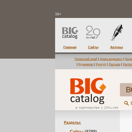
16+
Главная
Сайты
Авторы
Пермский край
|
Александровск
|
Бер
|
Кудымкар
|
Кунгур
|
Лысьва
|
Нытв
В
Разделы:
Сайты
(9789)