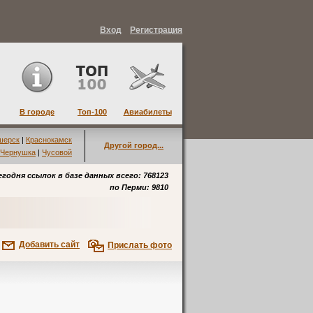
Вход
Регистрация
В городе
Топ-100
Авиабилеты
шерск
|
Краснокамск
Другой город...
Чернушка
|
Чусовой
егодня ссылок в базе данных всего: 768123
по
Перми
: 9810
Добавить сайт
Прислать фото