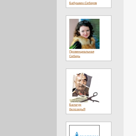
Клиники
(1)
Бабушкин-Сибиряк
Клининг
(3)
Ковры
(2)
Компьютеры
(2)
Консалтинг
(1)
Консультации
(1)
Косметика
(2)
Красота
(1)
Кредиты
(1)
Культура
(4)
Лекарства
(1)
Провинциальная
Лес
(1)
Сибирь
Литература
(1)
Лотереи
(1)
Люди
(20)
Магазины
(2)
Массаж
(3)
Материалы
(3)
Мебель
(4)
Мебель. Услуги
(1)
Медиа
(2)
Медицина
(5)
Балагур
Металл
(3)
белозерьЯ
Мнения
(4)
Мобильный
(1)
Мода
(3)
Музыка
(1)
Недвижимость
(4)