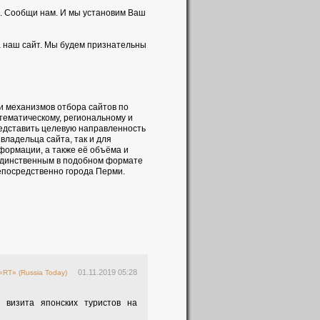
. Сообщи нам. И мы установим Ваш
а наш сайт. Мы будем признательны
и механизмов отбора сайтов по
 тематическому, региональному и
редставить целевую направленность
владельца сайта, так и для
формации, а также её объёма и
 единственным в подобном формате
непосредственно города Перми.
01.11.2019 05:28
«RT» (Russia Today)
 визита японских туристов на