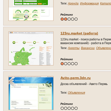
Теги:
Аренда
Информация
Катало
Объявления
Справочники
Услуги
Рейтинг
1
2
3
r
u
.
m
a
r
k
e
t
(
р
а
б
о
т
а
)
1
2
3
r
u
.
m
a
r
k
e
t
-
п
о
и
с
к
р
а
б
о
т
ы
в
П
е
р
м
в
а
к
а
н
с
и
и
к
о
м
п
а
н
и
й
)
-
р
а
б
о
т
а
в
П
е
р
Теги:
Анкеты
Вакансии
Объявлен
Рейтинг
A
v
i
t
o
-
p
e
r
m
.
3
d
n
.
r
u
Д
о
с
к
а
о
б
ъ
я
в
л
е
н
и
й
-
А
в
и
т
о
П
е
р
м
ь
Теги:
Объявления
Рейтинг