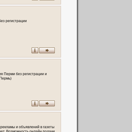
б
е
з
р
е
г
и
с
т
р
а
ц
и
и
и
я
П
е
р
м
и
б
е
з
р
е
г
и
с
т
р
а
ц
и
и
и
П
е
р
м
ь
)
р
е
к
л
а
м
ы
и
о
б
ъ
я
в
л
е
н
и
й
в
г
а
з
е
т
ы
н
е
т
.
В
о
з
м
о
ж
н
о
с
т
ь
о
н
л
а
й
н
п
о
д
а
ч
и