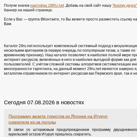
Получи значок
партнёра 29RU.net
. Добавь на свой сайт нашу
"Кнопку друга"
баннер на нашей странице.
Если у Вас — группа ВКонтакте, то Вы можете просто разместить ссылку н
Вам.
Каталог 29ru.net использует комплексный системный подход к визуализаци
нескольким критериям (в первую очередь по популярным тегам, а также по
временному признаку). Наш каталог позволяет в наиболее полной мере п
интернет-ресурсов, включённых в него в наиболее выгодной форме как для 
пользователей. С учётом сложной системы алгоритмов систематизации ин
многогранности таргетинга, на данный момент 29ru.net является наверно
каталогом-справочником по интернет-ресурсам как Пермского края, так и 
Сегодня 07.08.2026 в новостях
Программу визита туристов из Японии на Итуруп
сократили из-за погоды
В связи со штормовым предупреждением программу двухдневного
курильский остров Итуруп пришлось сократить.