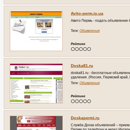
A
v
i
t
o
-
p
e
r
m
.
i
o
.
u
a
А
в
и
т
о
П
е
р
м
ь
-
п
о
д
а
т
ь
о
б
ъ
я
в
л
е
н
и
е
Теги:
Объявления
Рейтинг
D
o
s
k
a
8
1
.
r
u
d
o
s
k
a
8
1
.
r
u
-
б
е
с
п
л
а
т
н
ы
е
о
б
ъ
я
в
л
е
н
у
д
а
л
е
н
и
я
.
(
Р
о
с
с
и
я
,
П
е
р
м
с
к
и
й
к
р
а
й
,
Теги:
Объявления
Рейтинг
D
o
s
k
a
p
e
r
m
i
.
r
u
С
л
у
ж
б
а
Д
о
с
к
а
о
б
ъ
я
в
л
е
н
и
й
–
п
р
и
е
м
П
е
р
м
и
п
о
т
е
л
е
ф
о
н
у
и
ч
е
р
е
з
И
н
т
е
р