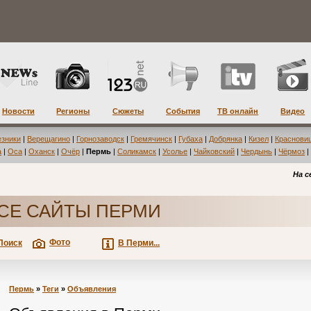
Новости
Регионы
Сюжеты
События
ТВ онлайн
Видео
езники
|
Верещагино
|
Горнозаводск
|
Гремячинск
|
Губаха
|
Добрянка
|
Кизел
|
Краснови
а
|
Оса
|
Оханск
|
Очёр
|
Пермь
|
Соликамск
|
Усолье
|
Чайковский
|
Чердынь
|
Чёрмоз
|
На с
СЕ САЙТЫ ПЕРМИ
Фото
Поиск
В Перми...
Пермь
»
Теги
»
Объявления