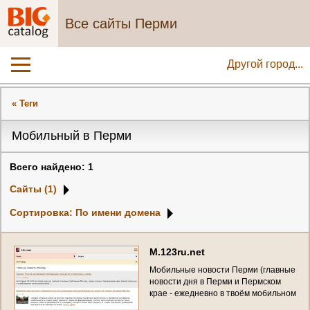
Все сайты Перми
Другой город...
« Теги
Мобильный в Перми
Всего найдено: 1
Сайты (1)
Сортировка: По имени домена
M
.
1
2
3
r
u
.
n
e
t
М
о
б
и
л
ь
н
ы
е
н
о
в
о
с
т
и
П
е
р
м
и
(
г
л
а
в
н
ы
е
н
о
в
о
с
т
и
д
н
я
в
П
е
р
м
и
и
П
е
р
м
с
к
о
м
к
р
а
е
-
е
ж
е
д
н
е
в
н
о
в
т
в
о
ё
м
м
о
б
и
л
ь
н
о
м
в
к
а
л
е
н
д
а
р
н
о
м
ф
о
р
м
а
т
е
)