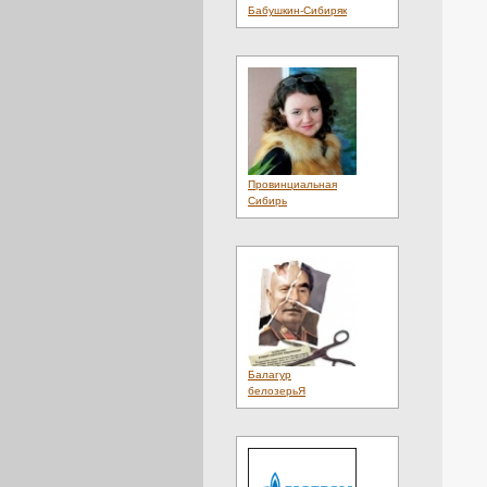
Клиники
(1)
Бабушкин-Сибиряк
Клининг
(3)
Ковры
(2)
Компьютеры
(2)
Консалтинг
(1)
Консультации
(1)
Косметика
(2)
Красота
(1)
Кредиты
(1)
Культура
(4)
Лекарства
(1)
Провинциальная
Лес
(1)
Сибирь
Литература
(1)
Лотереи
(1)
Люди
(20)
Магазины
(2)
Массаж
(3)
Материалы
(3)
Мебель
(4)
Мебель. Услуги
(1)
Медиа
(2)
Медицина
(5)
Балагур
Металл
(3)
белозерьЯ
Мнения
(4)
Мобильный
(1)
Мода
(3)
Музыка
(1)
Недвижимость
(4)