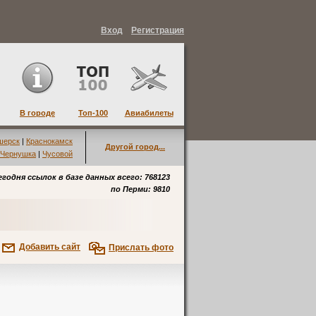
Вход
Регистрация
В городе
Топ-100
Авиабилеты
шерск
|
Краснокамск
Другой город...
Чернушка
|
Чусовой
егодня ссылок в базе данных всего: 768123
по
Перми
: 9810
Добавить сайт
Прислать фото