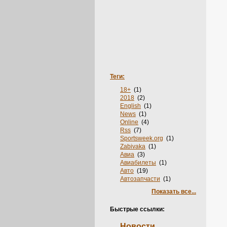
Теги:
18+
(1)
2018
(2)
English
(1)
News
(1)
Online
(4)
Rss
(7)
Sportsweek.org
(1)
Zabivaka
(1)
Авиа
(3)
Авиабилеты
(1)
Авто
(19)
Автозапчасти
(1)
Автосервис
(1)
Показать все...
Агентства
(1)
Адвокаты
(1)
Быстрые ссылки:
Аксессуары
(2)
Акции
(3)
Новости