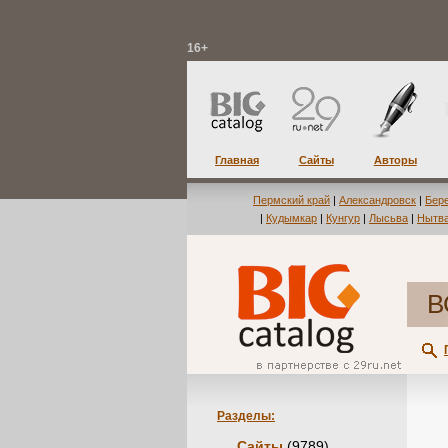
16+
Главная
Сайты
Авторы
Пермский край
|
Александровск
|
Бер
|
Кудымкар
|
Кунгур
|
Лысьва
|
Нытв
В
Разделы:
Сайты
(9789)