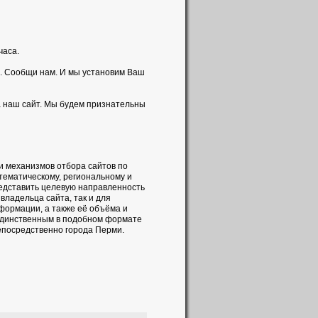
часа.
. Сообщи нам. И мы установим Ваш
а наш сайт. Мы будем признательны
и механизмов отбора сайтов по
 тематическому, региональному и
редставить целевую направленность
владельца сайта, так и для
формации, а также её объёма и
 единственным в подобном формате
непосредственно города Перми.