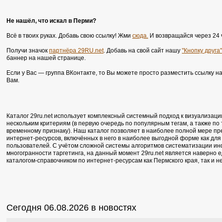
Не нашёл, что искал в Перми?
Всё в твоих руках. Добавь свою ссылку! Жми
сюда.
И возвращайся через 24 
Получи значок
партнёра 29RU.net
. Добавь на свой сайт нашу
"Кнопку друга"
баннер на нашей странице.
Если у Вас — группа ВКонтакте, то Вы можете просто разместить ссылку н
Вам.
Каталог 29ru.net использует комплексный системный подход к визуализаци
нескольким критериям (в первую очередь по популярным тегам, а также по
временному признаку). Наш каталог позволяет в наиболее полной мере п
интернет-ресурсов, включённых в него в наиболее выгодной форме как для 
пользователей. С учётом сложной системы алгоритмов систематизации ин
многогранности таргетинга, на данный момент 29ru.net является наверно
каталогом-справочником по интернет-ресурсам как Пермского края, так и 
Сегодня 06.08.2026 в новостях