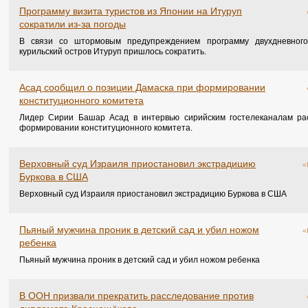
Программу визита туристов из Японии на Итуруп
сократили из-за погоды
В связи со штормовым предупреждением программу двухдневного
курильский остров Итуруп пришлось сократить.
Асад сообщил о позиции Дамаска при формировании
конституционного комитета
Лидер Сирии Башар Асад в интервью сирийским гостелеканалам ра
формировании конституционного комитета.
Верховный суд Израиля приостановил экстрадицию
«
Буркова в США
Верховный суд Израиля приостановил экстрадицию Буркова в США
Пьяный мужчина проник в детский сад и убил ножом
«
ребенка
Пьяный мужчина проник в детский сад и убил ножом ребенка
В ООН призвали прекратить расследование против