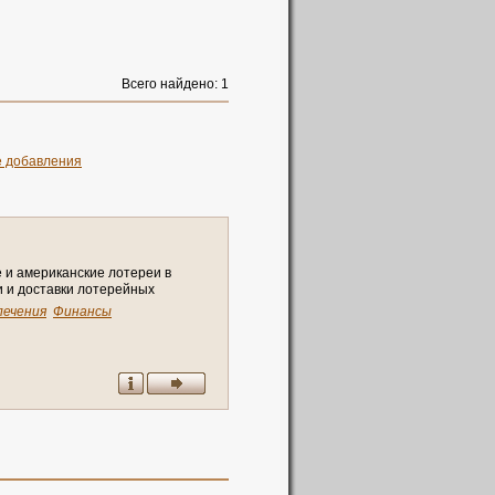
Всего найдено: 1
е добавления
е
и
а
м
е
р
и
к
а
н
с
к
и
е
л
о
т
е
р
е
и
в
и
и
д
о
с
т
а
в
к
и
л
о
т
е
р
е
й
н
ы
х
лечения
Финансы