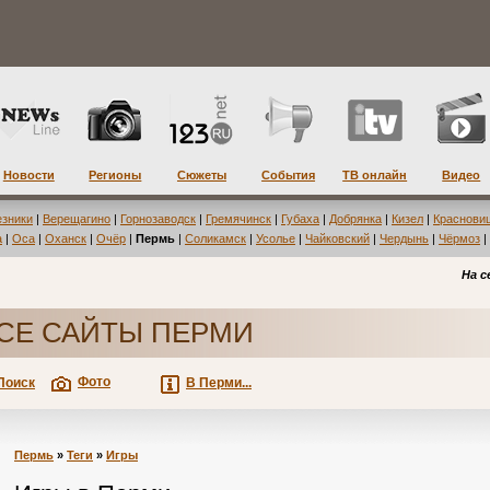
Новости
Регионы
Сюжеты
События
ТВ онлайн
Видео
езники
|
Верещагино
|
Горнозаводск
|
Гремячинск
|
Губаха
|
Добрянка
|
Кизел
|
Краснови
а
|
Оса
|
Оханск
|
Очёр
|
Пермь
|
Соликамск
|
Усолье
|
Чайковский
|
Чердынь
|
Чёрмоз
|
На с
СЕ САЙТЫ ПЕРМИ
Фото
Поиск
В Перми...
Пермь
»
Теги
»
Игры