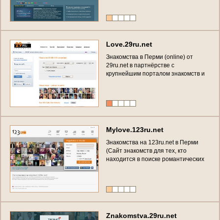
L
o
v
e
.
2
9
r
u
.
n
e
t
З
н
а
к
о
м
с
т
в
а
в
П
е
р
м
и
(
o
n
l
i
n
e
)
о
т
2
9
r
u
.
n
e
t
в
п
а
р
т
н
ё
р
с
т
в
е
с
к
р
у
п
н
е
й
ш
и
м
п
о
р
т
а
л
о
м
з
н
а
к
о
м
с
т
в
и
о
б
щ
е
н
и
я
M
a
m
b
a
(
Б
Е
С
П
Л
А
Т
Н
О
)
M
y
l
o
v
e
.
1
2
3
r
u
.
n
e
t
З
н
а
к
о
м
с
т
в
а
н
а
1
2
3
r
u
.
n
e
t
в
П
е
р
м
и
(
С
а
й
т
з
н
а
к
о
м
с
т
в
д
л
я
т
е
х
,
к
т
о
н
а
х
о
д
и
т
с
я
в
п
о
и
с
к
е
р
о
м
а
н
т
и
ч
е
с
к
и
х
о
т
н
о
ш
е
н
и
й
,
д
р
у
ж
е
с
к
о
й
п
р
и
в
я
з
а
н
н
о
с
т
и
и
л
и
п
р
о
с
т
о
н
и
к
ч
е
м
у
н
е
о
б
я
з
ы
в
а
ю
щ
е
й
б
о
л
т
о
в
н
и
.
З
а
р
е
г
и
с
т
р
и
р
у
й
т
е
с
ь
и
у
ж
е
ч
е
р
е
з
н
е
с
к
о
л
ь
к
о
м
и
н
у
т
н
а
в
а
с
о
б
р
а
т
я
т
в
н
и
м
а
н
и
е
!
)
Z
n
a
k
o
m
s
t
v
a
.
2
9
r
u
.
n
e
t