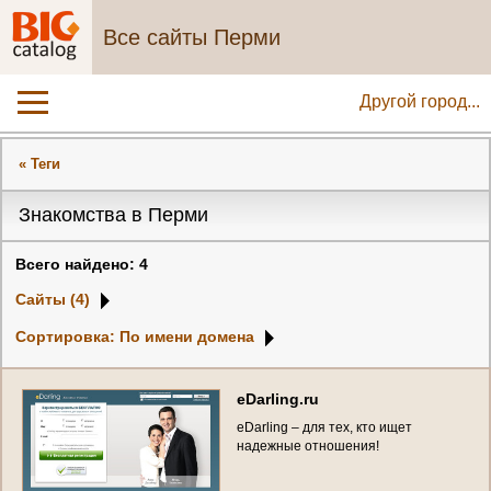
Все сайты Перми
Другой город...
« Теги
Знакомства в Перми
Всего найдено: 4
Сайты (4)
Сортировка: По имени домена
e
D
a
r
l
i
n
g
.
r
u
e
D
a
r
l
i
n
g
–
д
л
я
т
е
х
,
к
т
о
и
щ
е
т
н
а
д
е
ж
н
ы
е
о
т
н
о
ш
е
н
и
я
!