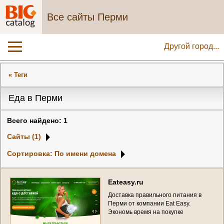
Все сайты Перми
Другой город...
« Теги
Еда в Перми
Всего найдено: 1
Сайты (1)
Сортировка: По имени домена
E
a
t
e
a
s
y
.
r
u
Д
о
с
т
а
в
к
а
п
р
а
в
и
л
ь
н
о
г
о
п
и
т
а
н
и
я
в
П
е
р
м
и
о
т
к
о
м
п
а
н
и
и
E
a
t
E
a
s
y
.
Э
к
о
н
о
м
ь
в
р
е
м
я
н
а
п
о
к
у
п
к
е
п
р
о
д
у
к
т
о
в
,
г
о
т
о
в
к
е
,
м
ы
т
ь
е
п
о
с
у
д
ы
,