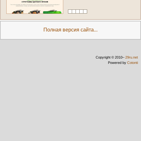
м
ы
с
а
м
и
п
р
и
г
о
т
о
в
и
м
п
р
а
в
и
л
ь
н
о
е
п
и
т
а
н
и
е
и
п
р
и
в
е
з
е
м
н
а
д
о
м
.
(
Р
о
с
с
и
я
,
П
е
р
м
с
к
и
й
к
р
а
й
,
П
е
р
м
ь
)
Полная версия сайта...
Copyright © 2010–
29ru.net
Powered by
Cotonti