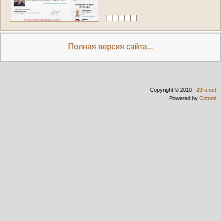
л
ю
б
о
г
о
н
а
з
н
а
ч
е
н
и
я
,
о
т
д
е
л
к
а
(
Р
о
с
с
и
я
,
П
е
р
м
с
к
и
й
к
р
а
й
,
П
е
р
м
ь
)
Полная версия сайта...
Copyright © 2010–
29ru.net
Powered by
Cotonti