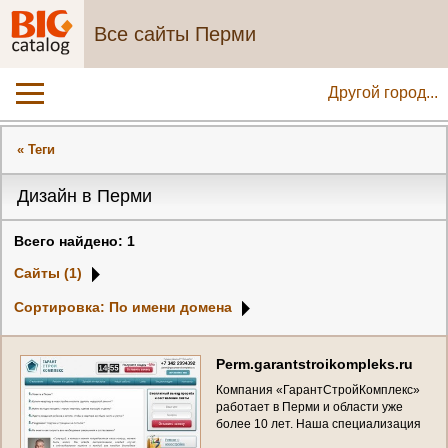
Все сайты Перми
Другой город...
« Теги
Дизайн в Перми
Всего найдено: 1
Сайты (1)
Сортировка: По имени домена
P
e
r
m
.
g
a
r
a
n
t
s
t
r
o
i
k
o
m
p
l
e
k
s
.
r
u
К
о
м
п
а
н
и
я
«
Г
а
р
а
н
т
С
т
р
о
й
К
о
м
п
л
е
к
с
»
р
а
б
о
т
а
е
т
в
П
е
р
м
и
и
о
б
л
а
с
т
и
у
ж
е
б
о
л
е
е
1
0
л
е
т
.
Н
а
ш
а
с
п
е
ц
и
а
л
и
з
а
ц
и
я
–
р
е
м
о
н
т
и
д
и
з
а
й
н
п
о
м
е
щ
е
н
и
й