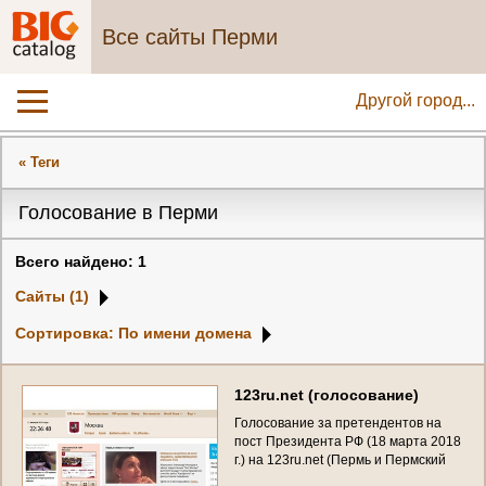
Все сайты Перми
Другой город...
« Теги
Голосование в Перми
Всего найдено: 1
Сайты (1)
Сортировка: По имени домена
1
2
3
r
u
.
n
e
t
(
г
о
л
о
с
о
в
а
н
и
е
)
Г
о
л
о
с
о
в
а
н
и
е
з
а
п
р
е
т
е
н
д
е
н
т
о
в
н
а
п
о
с
т
П
р
е
з
и
д
е
н
т
а
Р
Ф
(
1
8
м
а
р
т
а
2
0
1
8
г
.
)
н
а
1
2
3
r
u
.
n
e
t
(
П
е
р
м
ь
и
П
е
р
м
с
к
и
й
к
р
а
й
)