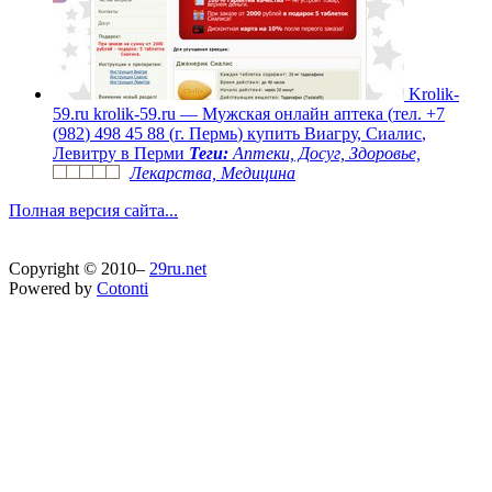
K
r
o
l
i
k
-
5
9
.
r
u
k
r
o
l
i
k
-
5
9
.
r
u
—
М
у
ж
с
к
а
я
о
н
л
а
й
н
а
п
т
е
к
а
(
т
е
л
.
+
7
(
9
8
2
)
4
9
8
4
5
8
8
(
г
.
П
е
р
м
ь
)
к
у
п
и
т
ь
В
и
а
г
р
у
,
С
и
а
л
и
с
,
Л
е
в
и
т
р
у
в
П
е
р
м
и
Теги:
Аптеки, Досуг, Здоровье,
Лекарства, Медицина
Полная версия сайта...
Copyright © 2010–
29ru.net
Powered by
Cotonti