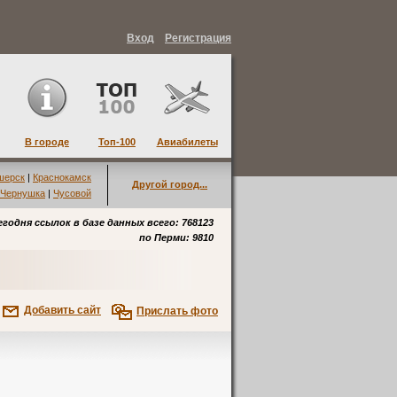
Вход
Регистрация
В городе
Топ-100
Авиабилеты
шерск
|
Краснокамск
Другой город...
Чернушка
|
Чусовой
егодня ссылок в базе данных всего: 768123
по
Перми
: 9810
Добавить сайт
Прислать фото