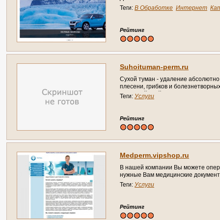
Теги:
В Обработке
Интернет
Ка
Справочник
Рейтинг
Suhoituman-perm.ru
Сухой туман - удаление абсолютно
плесени, грибков и болезнетворных
Пермский край, Пермь)
Теги:
Услуги
Рейтинг
Medperm.vipshop.ru
В нашей компании Вы можете опер
нужные Вам медицинские документы
купить справку в спортзал, купить
Теги:
Услуги
от врача, срочно купить справку 086
Пермь)
Рейтинг