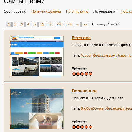
Сайты Перми
Сортировка:
По имени домена
По описанию
По рейтингу
По да
1
2
3
4
5
25
50
250
500
>
>>
Страница: 1 из 653
Perm.one
Новости Перми и Пермского края (Р
Теги:
Город
Информация
Новости
Рейтинг
Dom-solo.ru
Осинская 13 Пермь | Дом Соло
Теги:
В Обработке
Интернет
Ка
Справочник
Рейтинг