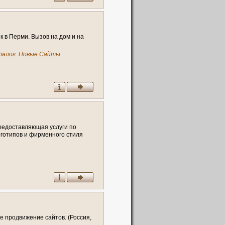
к в Перми. Вызов на дом и на
талог
Новые Сайты
редоставляющая услуги по
оготипов и фирменного стиля
родвижение, seo-оптимизация и
дж и увеличат количество
й край, Пермь)
е продвижение сайтов. (Россия,