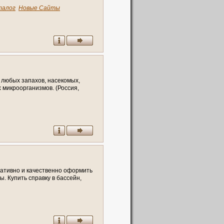
талог
Новые Сайты
 любых запахов, насекомых,
 микроорганизмов. (Россия,
ативно и качественно оформить
. Купить справку в бассейн,
 флюорографию, купить справку
у и.т.п (Россия, Пермский край,