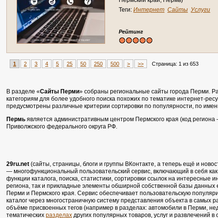
Пермский край, Пермь)
Теги:
Интернет
Сайты
Услуги
Рейтинг
1
2
3
4
5
25
50
250
500
>
>>
Страница: 1 из 653
В разделе «
Сайты Перми
» собраны региональные сайты города Перми. Ра
категориям для более удобного поиска похожих по тематике интернет-ресу
предусмотрены различные критерии сортировки по популярности, по имени 
Пермь
является административным центром Пермского края (код региона —
Приволжского федерального округа РФ.
29ru.net
(сайты, страницы, блоги и группы ВКонтакте, а теперь ещё и ново
— многофункциональный пользовательский сервис, включающий в себя к
функции каталога, поиска, статистики, сортировки ссылок на интересные
региона, так и прикладные элементы обширной собственной базы данных
Перми и Пермского края. Сервис обеспечивает пользовательскую популяри
каталог через многостраничную систему представления объекта в самых р
объёме присвоенных тегов (например в разделах: автомобили в Перми, не
тематических
разделах
других популярных товаров, услуг и развлечений в