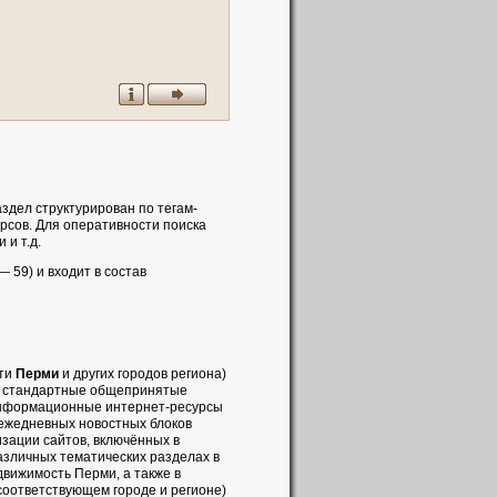
здел структурирован по тегам-
рсов. Для оперативности поиска
и т.д.
 59) и входит в состав
сти
Перми
и других городов региона)
ак стандартные общепринятые
 информационные интернет-ресурсы
 ежедневных новостных блоков
зации сайтов, включённых в
азличных тематических разделах в
движимость Перми, а также в
 соответствующем городе и регионе)