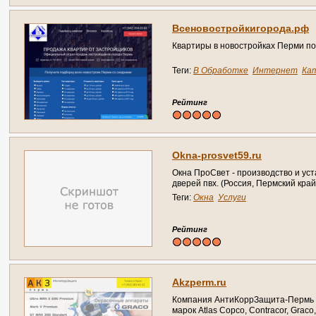
Всеновостройкигорода.рф
Квартиры в новостройках Перми п
Теги:
В Обработке
Интернет
Ка
Справочник
Рейтинг
Okna-prosvet59.ru
Окна ПроСвет - производство и уст
дверей пвх. (Россия, Пермский край
Теги:
Окна
Услуги
Рейтинг
Akzperm.ru
Компания АнтиКоррЗащита-Пермь я
марок Atlas Copco, Contracor, Graco