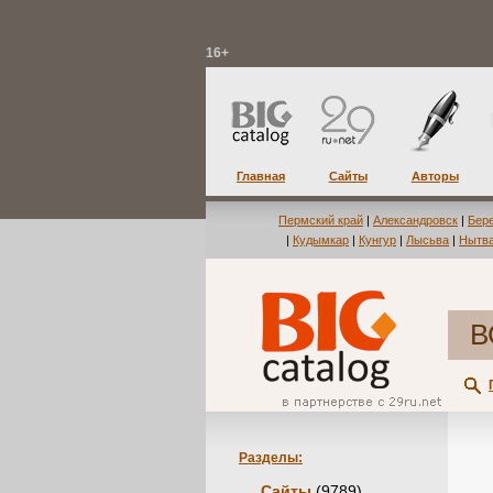
16+
Главная
Сайты
Авторы
Пермский край
|
Александровск
|
Бер
|
Кудымкар
|
Кунгур
|
Лысьва
|
Нытв
В
Разделы:
Сайты
(9789)