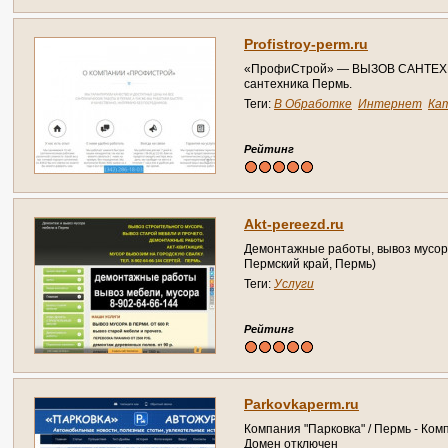
Profistroy-perm.ru
«ПрофиСтрой» — ВЫЗОВ САНТЕХН
сантехника Пермь.
Теги:
В Обработке
Интернет
Ка
Справочник
Рейтинг
Akt-pereezd.ru
Демонтажные работы, вывоз мусора
Пермский край, Пермь)
Теги:
Услуги
Рейтинг
Parkovkaperm.ru
Компания "Парковка" / Пермь - Комп
Домен отключен