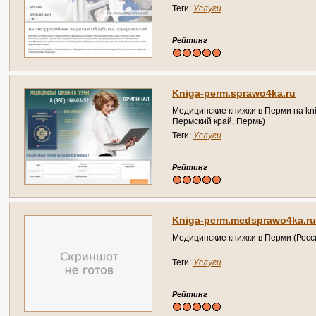
других. Продажа и сертифицирован
Теги:
Услуги
обслуживание оборудования. (Росс
Рейтинг
Kniga-perm.sprawo4ka.ru
Медицинские книжки в Перми на kni
Пермский край, Пермь)
Теги:
Услуги
Рейтинг
Kniga-perm.medsprawo4ka.ru
Медицинские книжки в Перми (Росс
Теги:
Услуги
Рейтинг