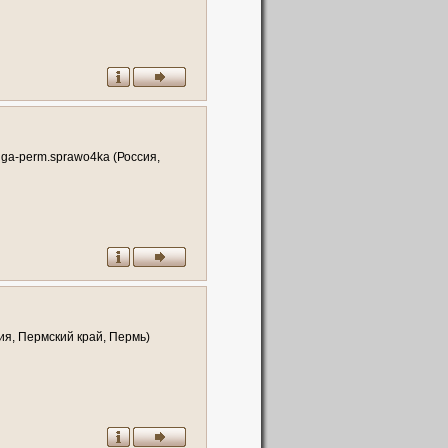
ное сервисное и техническое
ия, Пермский край, Пермь)
ga-perm.sprawo4ka (Россия,
ия, Пермский край, Пермь)