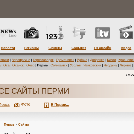
Новости
Регионы
Сюжеты
События
ТВ онлайн
Видео
езники
|
Верещагино
|
Горнозаводск
|
Гремячинск
|
Губаха
|
Добрянка
|
Кизел
|
Краснови
а
|
Оса
|
Оханск
|
Очёр
|
Пермь
|
Соликамск
|
Усолье
|
Чайковский
|
Чердынь
|
Чёрмоз
|
На с
СЕ САЙТЫ ПЕРМИ
Фото
Поиск
В Перми...
Пермь
»
Сайты