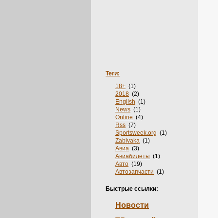
Теги:
18+
(1)
2018
(2)
English
(1)
News
(1)
Online
(4)
Rss
(7)
Sportsweek.org
(1)
Zabivaka
(1)
Авиа
(3)
Авиабилеты
(1)
Авто
(19)
Автозапчасти
(1)
Автосервис
(1)
Агентства
(1)
Быстрые ссылки:
Адвокаты
(1)
Аксессуары
(2)
Новости
Акции
(3)