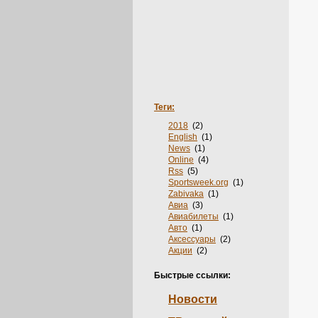
Теги:
2018
(2)
English
(1)
News
(1)
Online
(4)
Rss
(5)
Sportsweek.org
(1)
Zabivaka
(1)
Авиа
(3)
Авиабилеты
(1)
Авто
(1)
Аксессуары
(2)
Акции
(2)
Анкеты
(1)
Аренда
(2)
Быстрые ссылки:
Бельё
(1)
Билеты
(3)
Новости
Блоги
(14)