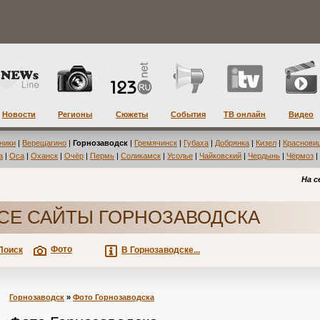
Новости
Регионы
Сюжеты
События
ТВ онлайн
Видео
ники
|
Верещагино
|
Горнозаводск
|
Гремячинск
|
Губаха
|
Добрянка
|
Кизел
|
Краснови
а
|
Оса
|
Оханск
|
Очёр
|
Пермь
|
Соликамск
|
Усолье
|
Чайковский
|
Чердынь
|
Чёрмоз
|
На с
СЕ САЙТЫ ГОРНОЗАВОДСКА
Фото
Поиск
В Горнозаводске...
Горнозаводск
»
Фото Горнозаводска