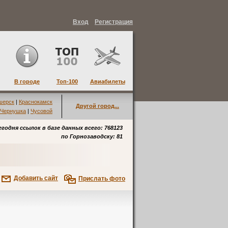
Вход
Регистрация
В городе
Топ-100
Авиабилеты
шерск
|
Краснокамск
Другой город...
Чернушка
|
Чусовой
егодня ссылок в базе данных всего: 768123
по
Горнозаводску
: 81
Добавить сайт
Прислать фото