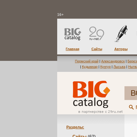
16+
Главная
Сайты
Авторы
Пермский край
|
Александровск
|
Берез
|
Кудымкар
|
Кунгур
|
Лысьва
|
Нытв
В
Разделы:
Сайты
(62)